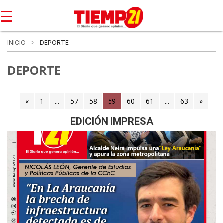
☰
INICIO
DEPORTE
DEPORTE
«
1
...
57
58
59
(current)
60
61
...
63
»
EDICIÓN IMPRESA