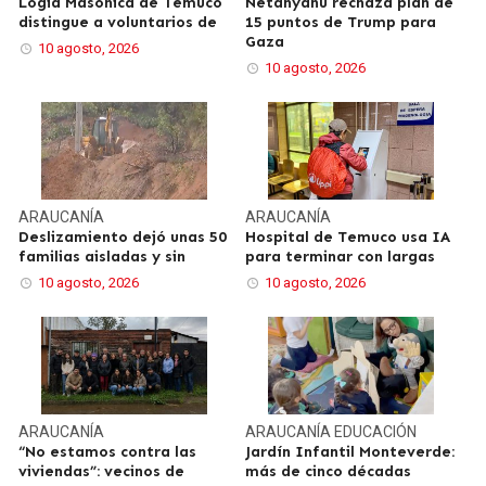
Logia Masónica de Temuco
Netanyahu rechaza plan de
distingue a voluntarios de
15 puntos de Trump para
Gaza
10 agosto, 2026
10 agosto, 2026
ARAUCANÍA
ARAUCANÍA
Deslizamiento dejó unas 50
Hospital de Temuco usa IA
familias aisladas y sin
para terminar con largas
10 agosto, 2026
10 agosto, 2026
ARAUCANÍA
ARAUCANÍA
EDUCACIÓN
“No estamos contra las
Jardín Infantil Monteverde:
viviendas”: vecinos de
más de cinco décadas