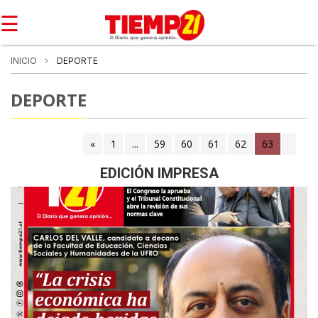
☰
INICIO
DEPORTE
DEPORTE
«
1
...
59
60
61
62
63
(current)
EDICIÓN IMPRESA