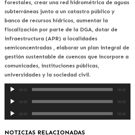
forestales, crear una red hidrométrica de aguas
subterráneas junto a un catastro público y
banco de recursos hídricos, aumentar la
fiscalización por parte de la DGA, dotar de
infraestructura (APR) a localidades
semiconcentradas , elaborar un plan integral de
gestión sustentable de cuencas que incorpore a
comunicades, instituciones públicas,
universidades y la sociedad civil.
Reproductor
00:00
00:00
de
Reproductor
audio
00:00
00:00
de
Reproductor
audio
00:00
00:00
de
audio
NOTICIAS RELACIONADAS