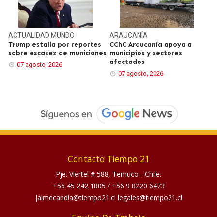
ACTUALIDAD
MUNDO
ARAUCANÍA
Trump estalla por reportes
CChC Araucanía apoya a
sobre escasez de municiones
municipios y sectores
afectados
07 agosto, 2026
07 agosto, 2026
Contacto Tiempo 21
Pje. Viertel # 588, Temuco - Chile.
+56 45 242 1805
/
+56 9 8220 6473
jaimecandia@tiempo21.cl legales@tiempo21.cl