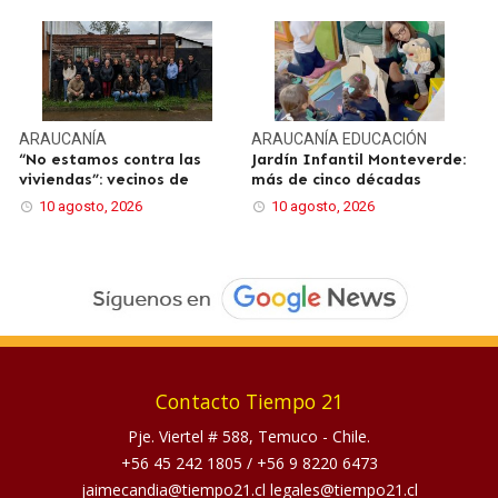
ARAUCANÍA
ARAUCANÍA
EDUCACIÓN
“No estamos contra las
Jardín Infantil Monteverde:
viviendas”: vecinos de
más de cinco décadas
10 agosto, 2026
10 agosto, 2026
Contacto Tiempo 21
Pje. Viertel # 588, Temuco - Chile.
+56 45 242 1805
/
+56 9 8220 6473
jaimecandia@tiempo21.cl legales@tiempo21.cl