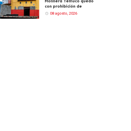
Molinera Temuco quedó
con prohibición de
08 agosto, 2026