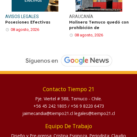
AVISOS LEGALES
ARAUCANÍA
Posesiones Efectivas
Molinera Temuco quedó con
prohibición de
08 agosto, 2026
08 agosto, 2026
Contacto Tiempo 21
Pje. Viertel # 588, Temuco - Chile.
+56 45 242 1805
/
+56 9 8220 6473
jaimecandia@tiempo21.cl legales@tiempo21.cl
Equipo De Trabajo
Diseño y Pre-prensa: Cristina Espinoza. Periodista: Claudio