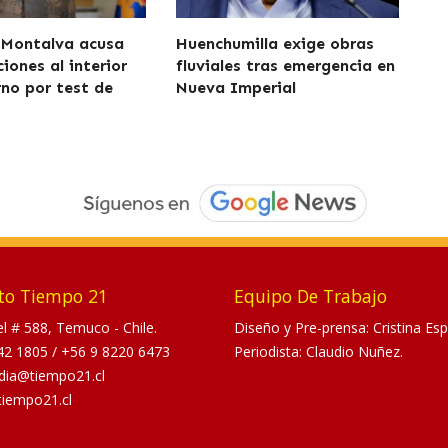
 Montalva acusa
Huenchumilla exige obras
iones al interior
fluviales tras emergencia en
rno por test de
Nueva Imperial
to Tiempo 21
Equipo De Trabajo
tel # 588, Temuco - Chile.
Diseño y Pre-prensa: Cristina Esp
42 1805
/
+56 9 8220 6473
Periodista: Claudio Nuñez.
dia@tiempo21.cl
tiempo21.cl