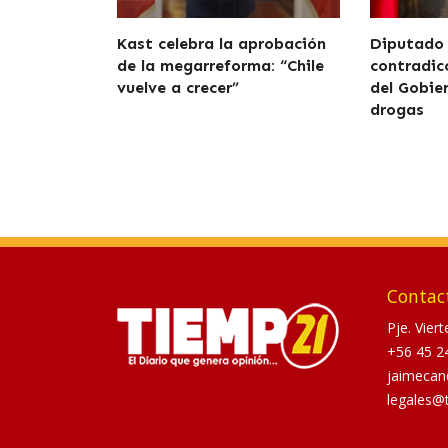
Kast celebra la aprobación
Diputado
de la megarreforma: “Chile
contradicc
vuelve a crecer”
del Gobie
drogas
Contac
Pje. Vier
+56 45 2
jaimecan
legales@