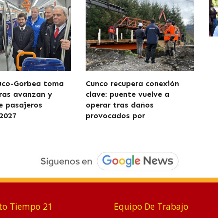
uco-Gorbea toma
Cunco recupera conexión
ras avanzan y
clave: puente vuelve a
de pasajeros
operar tras daños
2027
provocados por
to Tiempo 21
Equipo De Trabajo