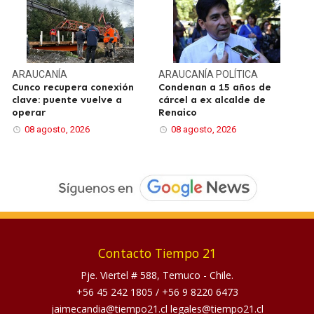
ARAUCANÍA
ARAUCANÍA
POLÍTICA
Cunco recupera conexión
Condenan a 15 años de
clave: puente vuelve a
cárcel a ex alcalde de
operar
Renaico
08 agosto, 2026
08 agosto, 2026
Contacto Tiempo 21
Pje. Viertel # 588, Temuco - Chile.
+56 45 242 1805
/
+56 9 8220 6473
jaimecandia@tiempo21.cl legales@tiempo21.cl