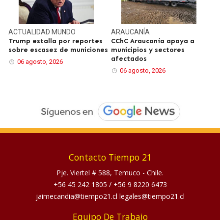
ACTUALIDAD
MUNDO
ARAUCANÍA
Trump estalla por reportes
CChC Araucanía apoya a
sobre escasez de municiones
municipios y sectores
afectados
06 agosto, 2026
06 agosto, 2026
Contacto Tiempo 21
Pje. Viertel # 588, Temuco - Chile.
+56 45 242 1805
/
+56 9 8220 6473
jaimecandia@tiempo21.cl legales@tiempo21.cl
Equipo De Trabajo