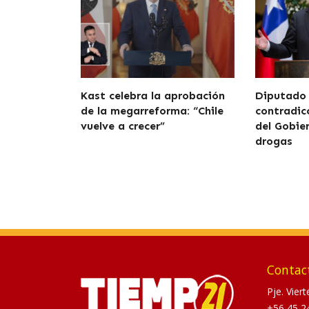
Kast celebra la aprobación
Diputado
de la megarreforma: “Chile
contradicc
vuelve a crecer”
del Gobie
drogas
Contac
Pje. Vier
+56 45 2