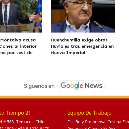
 Montalva acusa
Huenchumilla exige obras
iones al interior
fluviales tras emergencia en
rno por test de
Nueva Imperial
to Tiempo 21
Equipo De Trabajo
tel # 588, Temuco - Chile.
Diseño y Pre-prensa: Cristina Esp
42 1805
/
+56 9 8220 6473
Periodista: Claudio Nuñez.