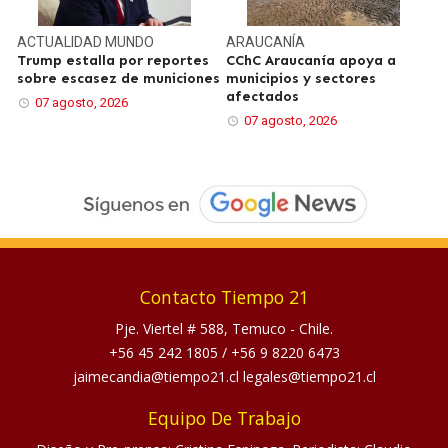
ACTUALIDAD
MUNDO
ARAUCANÍA
Trump estalla por reportes
CChC Araucanía apoya a
sobre escasez de municiones
municipios y sectores
afectados
07 agosto, 2026
07 agosto, 2026
Contacto Tiempo 21
Pje. Viertel # 588, Temuco - Chile.
+56 45 242 1805
/
+56 9 8220 6473
jaimecandia@tiempo21.cl legales@tiempo21.cl
Equipo De Trabajo