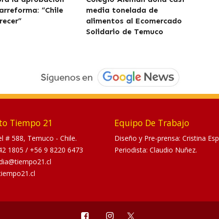
arreforma: “Chile
media tonelada de
recer”
alimentos al Ecomercado
Solidario de Temuco
to Tiempo 21
Equipo De Trabajo
tel # 588, Temuco - Chile.
Diseño y Pre-prensa: Cristina Esp
42 1805
/
+56 9 8220 6473
Periodista: Claudio Nuñez.
dia@tiempo21.cl
tiempo21.cl