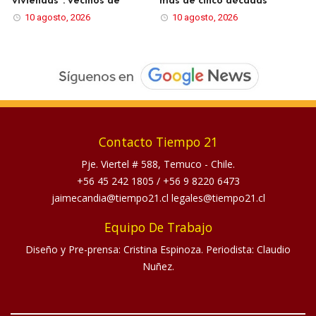
viviendas”: vecinos de
más de cinco décadas
10 agosto, 2026
10 agosto, 2026
Contacto Tiempo 21
Pje. Viertel # 588, Temuco - Chile.
+56 45 242 1805
/
+56 9 8220 6473
jaimecandia@tiempo21.cl legales@tiempo21.cl
Equipo De Trabajo
Diseño y Pre-prensa: Cristina Espinoza. Periodista: Claudio
Nuñez.