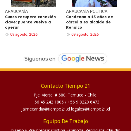
ARAUCANÍA
ARAUCANÍA
POLÍTICA
Cunco recupera conexión
Condenan a 15 años de
clave: puente vuelve a
cárcel a ex alcalde de
operar
Renaico
09 agosto, 2026
09 agosto, 2026
Contacto Tiempo 21
Pje. Viertel # 588, Temuco - Chile.
+56 45 242 1805
/
+56 9 8220 6473
jaimecandia@tiempo21.cl legales@tiempo21.cl
Equipo De Trabajo
Diseño y Pre-prensa: Cristina Espinoza. Periodista: Claudio