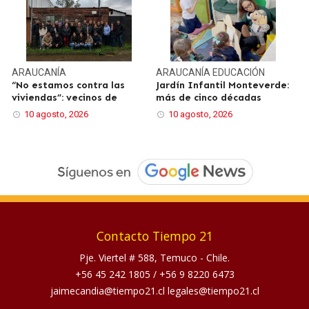
ARAUCANÍA
ARAUCANÍA
EDUCACIÓN
“No estamos contra las
Jardín Infantil Monteverde:
viviendas”: vecinos de
más de cinco décadas
10 agosto, 2026
10 agosto, 2026
Contacto Tiempo 21
Pje. Viertel # 588, Temuco - Chile.
+56 45 242 1805
/
+56 9 8220 6473
jaimecandia@tiempo21.cl legales@tiempo21.cl