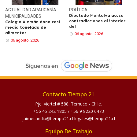
ACTUALIDAD
ARAUCANÍA
POLÍTICA
Diputado Montalva acusa
MUNICIPALIDADES
contradicciones al interior
Colegio Alemán dona casi
del
media tonelada de
alimentos
06 agosto, 2026
06 agosto, 2026
Contacto Tiempo 21
Pje. Viertel # 588, Temuco - Chile.
+56 45 242 1805
/
+56 9 8220 6473
jaimecandia@tiempo21.cl legales@tiempo21.cl
Equipo De Trabajo