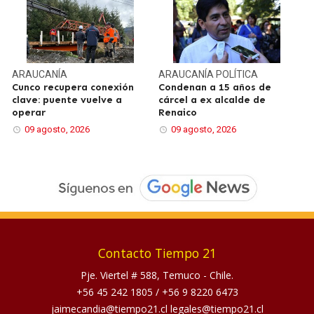
ARAUCANÍA
ARAUCANÍA
POLÍTICA
Cunco recupera conexión
Condenan a 15 años de
clave: puente vuelve a
cárcel a ex alcalde de
operar
Renaico
09 agosto, 2026
09 agosto, 2026
Contacto Tiempo 21
Pje. Viertel # 588, Temuco - Chile.
+56 45 242 1805
/
+56 9 8220 6473
jaimecandia@tiempo21.cl legales@tiempo21.cl