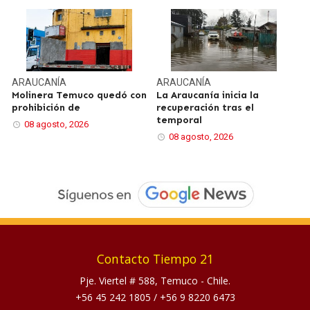
ARAUCANÍA
ARAUCANÍA
Molinera Temuco quedó con
La Araucanía inicia la
prohibición de
recuperación tras el
temporal
08 agosto, 2026
08 agosto, 2026
Contacto Tiempo 21
Pje. Viertel # 588, Temuco - Chile.
+56 45 242 1805
/
+56 9 8220 6473