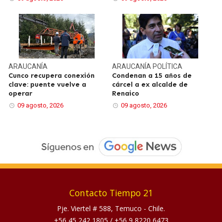
ARAUCANÍA
ARAUCANÍA
POLÍTICA
Cunco recupera conexión
Condenan a 15 años de
clave: puente vuelve a
cárcel a ex alcalde de
operar
Renaico
09 agosto, 2026
09 agosto, 2026
Contacto Tiempo 21
Pje. Viertel # 588, Temuco - Chile.
+56 45 242 1805
/
+56 9 8220 6473