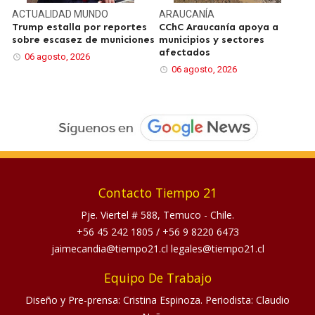
ACTUALIDAD
MUNDO
ARAUCANÍA
Trump estalla por reportes
CChC Araucanía apoya a
sobre escasez de municiones
municipios y sectores
afectados
06 agosto, 2026
06 agosto, 2026
Contacto Tiempo 21
Pje. Viertel # 588, Temuco - Chile.
+56 45 242 1805
/
+56 9 8220 6473
jaimecandia@tiempo21.cl legales@tiempo21.cl
Equipo De Trabajo
Diseño y Pre-prensa: Cristina Espinoza. Periodista: Claudio