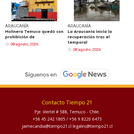
ARAUCANÍA
ARAUCANÍA
Molinera Temuco quedó con
La Araucanía inicia la
prohibición de
recuperación tras el
temporal
08 agosto, 2026
08 agosto, 2026
Contacto Tiempo 21
Pje. Viertel # 588, Temuco - Chile.
+56 45 242 1805
/
+56 9 8220 6473
jaimecandia@tiempo21.cl legales@tiempo21.cl