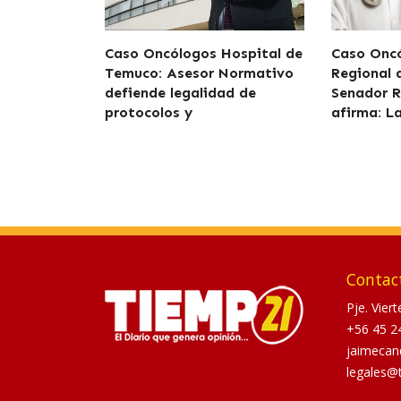
Caso Oncólogos Hospital de
Caso Oncó
Temuco: Asesor Normativo
Regional
defiende legalidad de
Senador R
protocolos y
afirma: L
Contac
Pje. Vier
+56 45 2
jaimecan
legales@