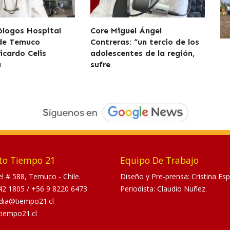
logos Hospital
Core Miguel Ángel
 de Temuco
Contreras: “un tercio de los
icardo Celis
adolescentes de la región,
a
sufre
to Tiempo 21
Equipo De Trabajo
tel # 588, Temuco - Chile.
Diseño y Pre-prensa: Cristina Esp
42 1805
/
+56 9 8220 6473
Periodista: Claudio Nuñez.
dia@tiempo21.cl
tiempo21.cl