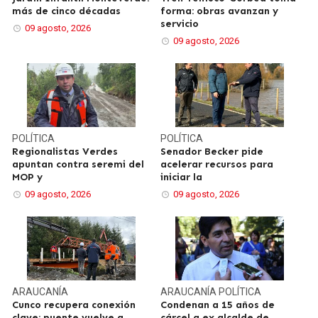
más de cinco décadas
forma: obras avanzan y
servicio
09 agosto, 2026
09 agosto, 2026
POLÍTICA
POLÍTICA
Regionalistas Verdes
Senador Becker pide
apuntan contra seremi del
acelerar recursos para
MOP y
iniciar la
09 agosto, 2026
09 agosto, 2026
ARAUCANÍA
ARAUCANÍA
POLÍTICA
Cunco recupera conexión
Condenan a 15 años de
clave: puente vuelve a
cárcel a ex alcalde de