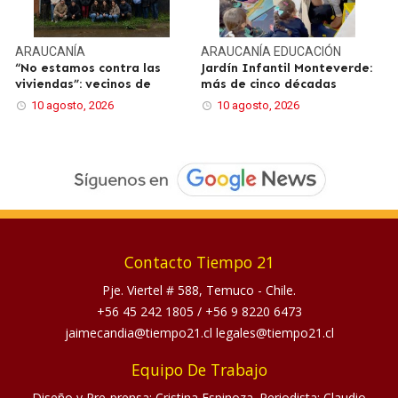
ARAUCANÍA
ARAUCANÍA
EDUCACIÓN
“No estamos contra las
Jardín Infantil Monteverde:
viviendas”: vecinos de
más de cinco décadas
10 agosto, 2026
10 agosto, 2026
Contacto Tiempo 21
Pje. Viertel # 588, Temuco - Chile.
+56 45 242 1805
/
+56 9 8220 6473
jaimecandia@tiempo21.cl legales@tiempo21.cl
Equipo De Trabajo
Diseño y Pre-prensa: Cristina Espinoza. Periodista: Claudio