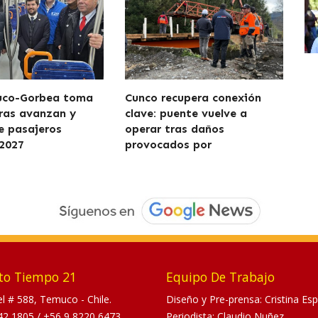
uco-Gorbea toma
Cunco recupera conexión
ras avanzan y
clave: puente vuelve a
de pasajeros
operar tras daños
2027
provocados por
to Tiempo 21
Equipo De Trabajo
tel # 588, Temuco - Chile.
Diseño y Pre-prensa: Cristina Esp
42 1805
/
+56 9 8220 6473
Periodista: Claudio Nuñez.