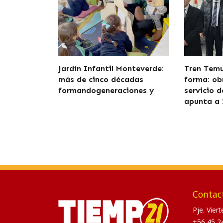
Jardín Infantil Monteverde:
Tren Tem
más de cinco décadas
forma: ob
formandogeneraciones y
servicio 
apunta a 
Contac
Pje. Vier
+56 45 2