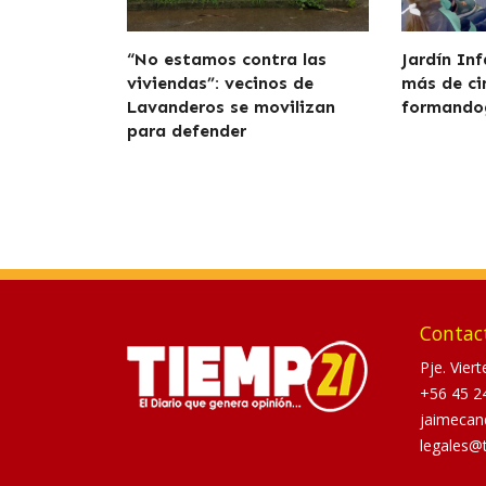
“No estamos contra las
Jardín In
viviendas”: vecinos de
más de ci
Lavanderos se movilizan
formando
para defender
Contac
Pje. Vier
+56 45 2
jaimecan
legales@