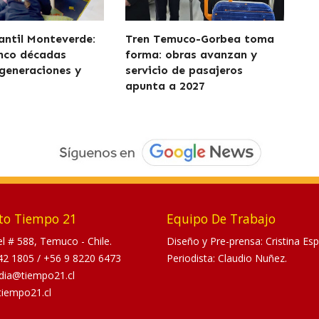
fantil Monteverde:
Tren Temuco-Gorbea toma
nco décadas
forma: obras avanzan y
generaciones y
servicio de pasajeros
apunta a 2027
to Tiempo 21
Equipo De Trabajo
tel # 588, Temuco - Chile.
Diseño y Pre-prensa: Cristina Esp
42 1805
/
+56 9 8220 6473
Periodista: Claudio Nuñez.
dia@tiempo21.cl
tiempo21.cl