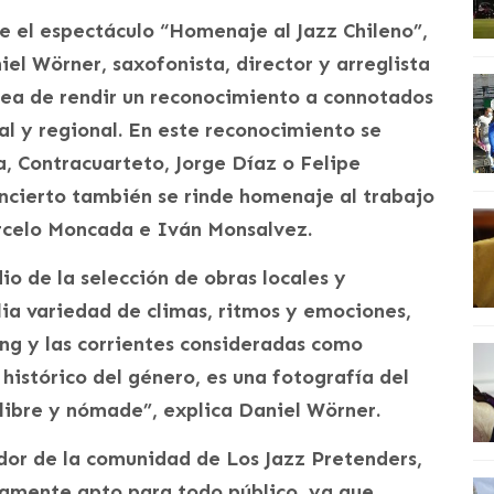
ge el espectáculo “Homenaje al Jazz Chileno”,
el Wörner, saxofonista, director y arreglista
idea de rendir un reconocimiento a connotados
al y regional. En este reconocimiento se
, Contracuarteto, Jorge Díaz o Felipe
concierto también se rinde homenaje al trabajo
rcelo Moncada e Iván Monsalvez.
io de la selección de obras locales y
lia variedad de climas, ritmos y emociones,
ing y las corrientes consideradas como
 histórico del género, es una fotografía del
 libre y nómade”, explica Daniel Wörner.
ador de la comunidad de Los Jazz Pretenders,
tamente apto para todo público, ya que