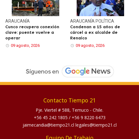
ARAUCANÍA
ARAUCANÍA
POLÍTICA
Cunco recupera conexión
Condenan a 15 años de
clave: puente vuelve a
cárcel a ex alcalde de
operar
Renaico
09 agosto, 2026
09 agosto, 2026
Contacto Tiempo 21
Pje. Viertel # 588, Temuco - Chile.
+56 45 242 1805
/
+56 9 8220 6473
jaimecandia@tiempo21.cl legales@tiempo21.cl
Equipo De Trabajo