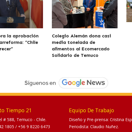
bra la aprobación
Colegio Alemán dona casi
arreforma: “Chile
media tonelada de
recer”
alimentos al Ecomercado
Solidario de Temuco
to Tiempo 21
Equipo De Trabajo
tel # 588, Temuco - Chile.
Diseño y Pre-prensa: Cristina Esp
42 1805
/
+56 9 8220 6473
Periodista: Claudio Nuñez.