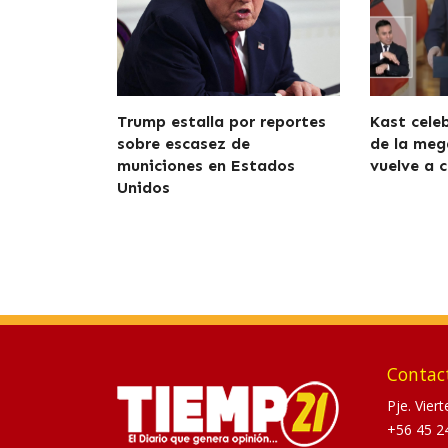
Trump estalla por reportes
Kast cele
sobre escasez de
de la meg
municiones en Estados
vuelve a c
Unidos
Contac
Pje. Vier
+56 45 2