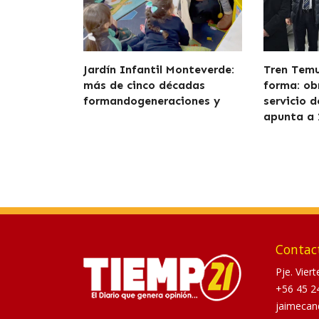
Jardín Infantil Monteverde:
Tren Tem
más de cinco décadas
forma: ob
formandogeneraciones y
servicio 
apunta a 
Contac
Pje. Vier
+56 45 2
jaimecan