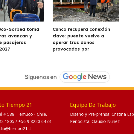
uco-Gorbea toma
Cunco recupera conexión
ras avanzan y
clave: puente vuelve a
de pasajeros
operar tras daños
2027
provocados por
to Tiempo 21
Equipo De Trabajo
tel # 588, Temuco - Chile.
Diseño y Pre-prensa: Cristina Esp
42 1805
/
+56 9 8220 6473
Periodista: Claudio Nuñez.
dia@tiempo21.cl