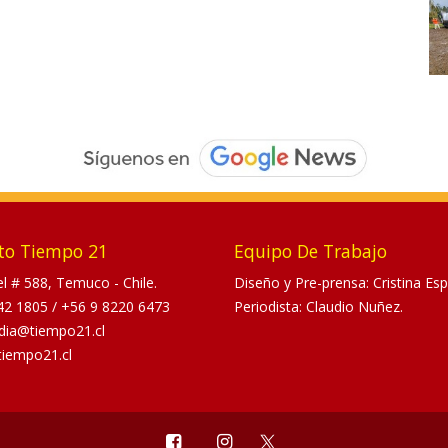
to Tiempo 21
Equipo De Trabajo
tel # 588, Temuco - Chile.
Diseño y Pre-prensa: Cristina Esp
42 1805
/
+56 9 8220 6473
Periodista: Claudio Nuñez.
dia@tiempo21.cl
tiempo21.cl