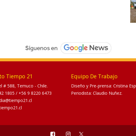
to Tiempo 21
Equipo De Trabajo
tel # 588, Temuco - Chile.
Diseño y Pre-prensa: Cristina Esp
42 1805
/
+56 9 8220 6473
Periodista: Claudio Nuñez.
dia@tiempo21.cl
tiempo21.cl