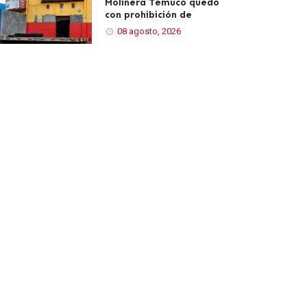
Molinera Temuco quedó
con prohibición de
08 agosto, 2026