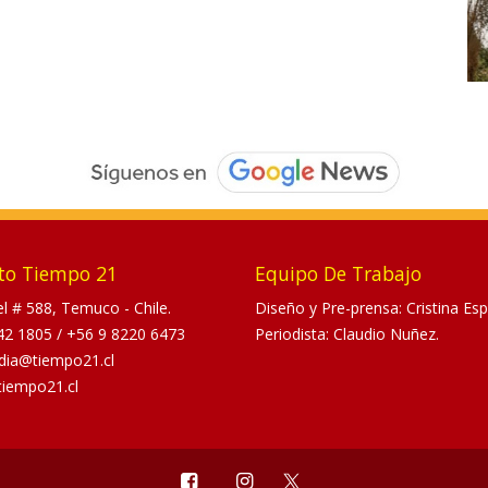
to Tiempo 21
Equipo De Trabajo
tel # 588, Temuco - Chile.
Diseño y Pre-prensa: Cristina Esp
42 1805
/
+56 9 8220 6473
Periodista: Claudio Nuñez.
dia@tiempo21.cl
tiempo21.cl