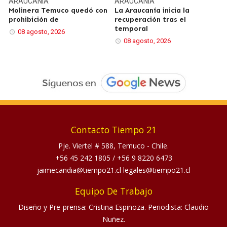
ARAUCANÍA
ARAUCANÍA
Molinera Temuco quedó con
La Araucanía inicia la
prohibición de
recuperación tras el
temporal
08 agosto, 2026
08 agosto, 2026
Contacto Tiempo 21
Pje. Viertel # 588, Temuco - Chile.
+56 45 242 1805
/
+56 9 8220 6473
jaimecandia@tiempo21.cl legales@tiempo21.cl
Equipo De Trabajo
Diseño y Pre-prensa: Cristina Espinoza. Periodista: Claudio
Nuñez.