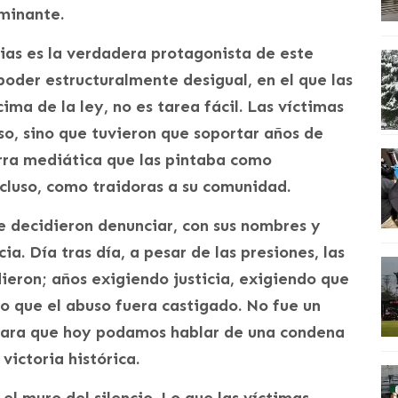
minante.
lias es la verdadera protagonista de este
poder estructuralmente desigual, en el que las
ima de la ley, no es tarea fácil. Las víctimas
so, sino que tuvieron que soportar años de
rra mediática que las pintaba como
ncluso, como traidoras a su comunidad.
e decidieron denunciar, con sus nombres y
ia. Día tras día, a pesar de las presiones, las
dieron; años exigiendo justicia, exigiendo que
o que el abuso fuera castigado. No fue un
e para que hoy podamos hablar de una condena
victoria histórica.
el muro del silencio. Lo que las víctimas