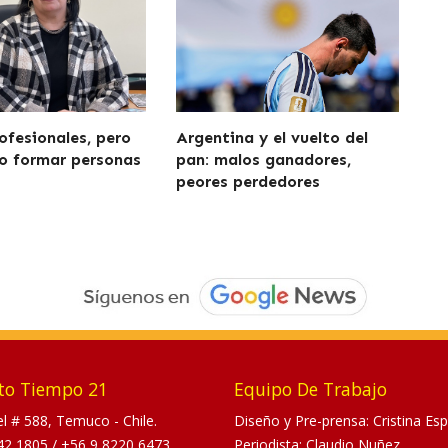
ofesionales, pero
Argentina y el vuelto del
o formar personas
pan: malos ganadores,
peores perdedores
to Tiempo 21
Equipo De Trabajo
tel # 588, Temuco - Chile.
Diseño y Pre-prensa: Cristina Esp
42 1805
/
+56 9 8220 6473
Periodista: Claudio Nuñez.