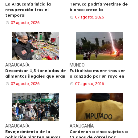
La Araucanía inicia la
Temuco podría vestirse de
recuperación tras el
blanco: crece la
temporal
07 agosto, 2026
07 agosto, 2026
ARAUCANÍA
MUNDO
Decomisan 1,5 toneladas de
Futbolista muere tras ser
alimentos ilegales que eran
alcanzado por un rayo en
07 agosto, 2026
07 agosto, 2026
ARAUCANÍA
ARAUCANÍA
Envejecimiento de la
Condenan a cinco sujetos a
población plantea nuevos
12 años de cárcel por