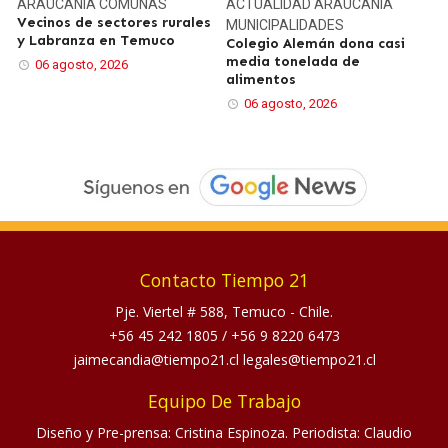
ARAUCANÍA
COMUNAS
ACTUALIDAD
ARAUCANÍA
Vecinos de sectores rurales
MUNICIPALIDADES
y Labranza en Temuco
Colegio Alemán dona casi
media tonelada de
06 agosto, 2026
alimentos
06 agosto, 2026
Contacto Tiempo 21
Pje. Viertel # 588, Temuco - Chile.
+56 45 242 1805
/
+56 9 8220 6473
jaimecandia@tiempo21.cl legales@tiempo21.cl
Equipo De Trabajo
Diseño y Pre-prensa: Cristina Espinoza. Periodista: Claudio