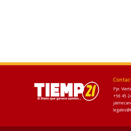
Contac
Pje. Vier
+56 45 2
jaimecan
legales@