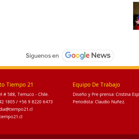
to Tiempo 21
Equipo De Trabajo
tel # 588, Temuco - Chile.
Diseño y Pre-prensa: Cristina Esp
42 1805
/
+56 9 8220 6473
Periodista: Claudio Nuñez.
dia@tiempo21.cl
tiempo21.cl