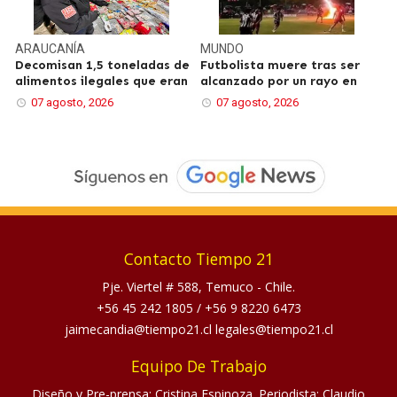
ARAUCANÍA
MUNDO
Decomisan 1,5 toneladas de
Futbolista muere tras ser
alimentos ilegales que eran
alcanzado por un rayo en
07 agosto, 2026
07 agosto, 2026
Contacto Tiempo 21
Pje. Viertel # 588, Temuco - Chile.
+56 45 242 1805
/
+56 9 8220 6473
jaimecandia@tiempo21.cl legales@tiempo21.cl
Equipo De Trabajo
Diseño y Pre-prensa: Cristina Espinoza. Periodista: Claudio