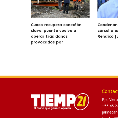
Cunco recupera conexión
Condenan 
clave: puente vuelve a
cárcel a e
operar tras daños
Renaico J
provocados por
Contac
Pje. Vier
+56 45 2
jaimecan