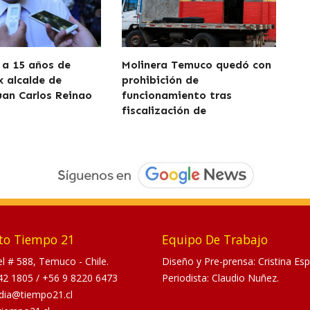
a 15 años de
Molinera Temuco quedó con
x alcalde de
prohibición de
uan Carlos Reinao
funcionamiento tras
fiscalización de
to Tiempo 21
Equipo De Trabajo
tel # 588, Temuco - Chile.
Diseño y Pre-prensa: Cristina Esp
42 1805
/
+56 9 8220 6473
Periodista: Claudio Nuñez.
dia@tiempo21.cl