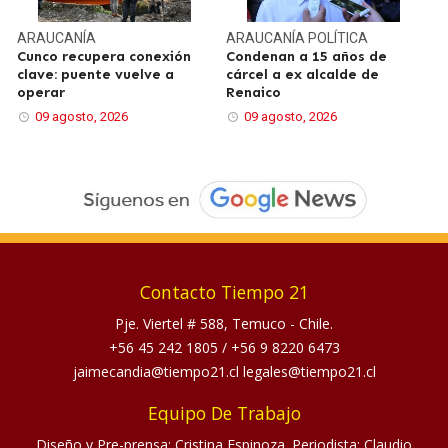
ARAUCANÍA
ARAUCANÍA
POLÍTICA
Cunco recupera conexión
Condenan a 15 años de
clave: puente vuelve a
cárcel a ex alcalde de
operar
Renaico
09 agosto, 2026
09 agosto, 2026
Contacto Tiempo 21
Pje. Viertel # 588, Temuco - Chile.
+56 45 242 1805
/
+56 9 8220 6473
jaimecandia@tiempo21.cl legales@tiempo21.cl
Equipo De Trabajo
Diseño y Pre-prensa: Cristina Espinoza. Periodista: Claudio