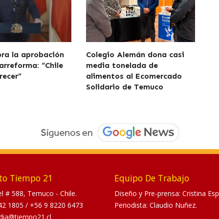
bra la aprobación
Colegio Alemán dona casi
arreforma: “Chile
media tonelada de
recer”
alimentos al Ecomercado
Solidario de Temuco
to Tiempo 21
Equipo De Trabajo
tel # 588, Temuco - Chile.
Diseño y Pre-prensa: Cristina Esp
42 1805
/
+56 9 8220 6473
Periodista: Claudio Nuñez.
dia@tiempo21.cl