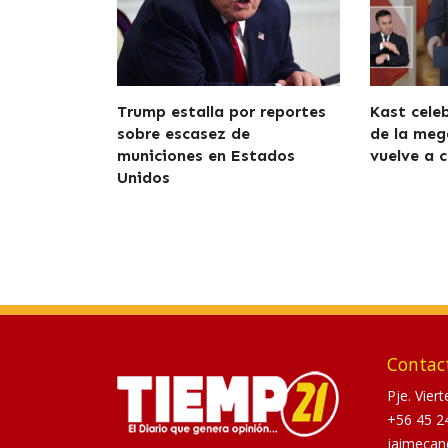
Trump estalla por reportes
Kast cele
sobre escasez de
de la meg
municiones en Estados
vuelve a c
Unidos
Contac
Pje. Vier
+56 45 2
jaimecan