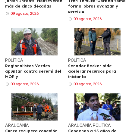
Jardín Infantil Monteverde:
Tren Temuco-Gorbea toma
más de cinco décadas
forma: obras avanzan y
servicio
09 agosto, 2026
09 agosto, 2026
POLÍTICA
POLÍTICA
Regionalistas Verdes
Senador Becker pide
apuntan contra seremi del
acelerar recursos para
MOP y
iniciar la
09 agosto, 2026
09 agosto, 2026
ARAUCANÍA
ARAUCANÍA
POLÍTICA
Cunco recupera conexión
Condenan a 15 años de