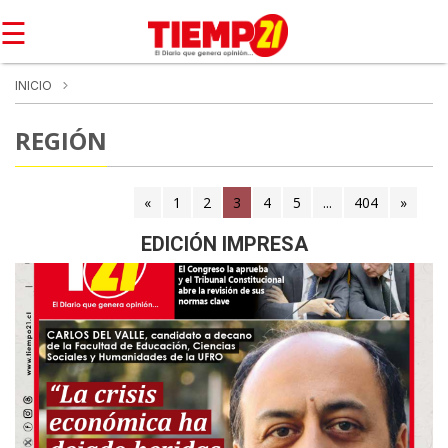
☰
INICIO
REGIÓN
«
1
2
3
(current)
4
5
...
404
»
EDICIÓN IMPRESA