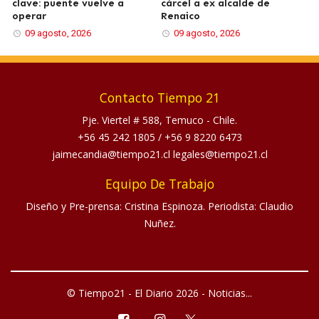
clave: puente vuelve a
cárcel a ex alcalde de
operar
Renaico
09 agosto, 2026
09 agosto, 2026
Contacto Tiempo 21
Pje. Viertel # 588, Temuco - Chile.
+56 45 242 1805
/
+56 9 8220 6473
jaimecandia@tiempo21.cl legales@tiempo21.cl
Equipo De Trabajo
Diseño y Pre-prensa: Cristina Espinoza. Periodista: Claudio
Nuñez.
© Tiempo21 - El Diario 2026 - Noticias...