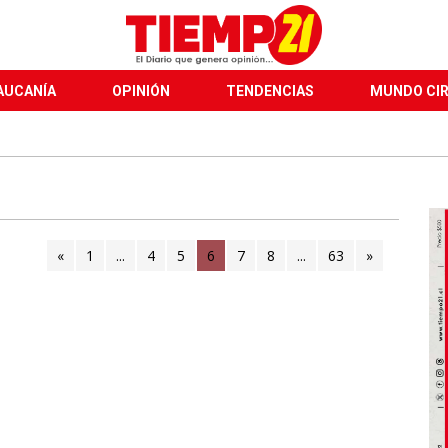
AUCANÍA
OPINIÓN
TENDENCIAS
MUNDO CI
«
1
...
4
5
6
(current)
7
8
...
63
»