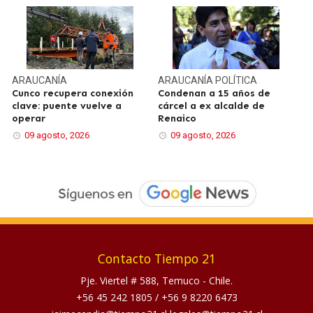
ARAUCANÍA
ARAUCANÍA
POLÍTICA
Cunco recupera conexión
Condenan a 15 años de
clave: puente vuelve a
cárcel a ex alcalde de
operar
Renaico
09 agosto, 2026
09 agosto, 2026
Contacto Tiempo 21
Pje. Viertel # 588, Temuco - Chile.
+56 45 242 1805
/
+56 9 8220 6473