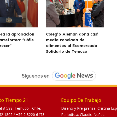
bra la aprobación
Colegio Alemán dona casi
arreforma: “Chile
media tonelada de
recer”
alimentos al Ecomercado
Solidario de Temuco
to Tiempo 21
Equipo De Trabajo
tel # 588, Temuco - Chile.
Diseño y Pre-prensa: Cristina Esp
42 1805
/
+56 9 8220 6473
Periodista: Claudio Nuñez.