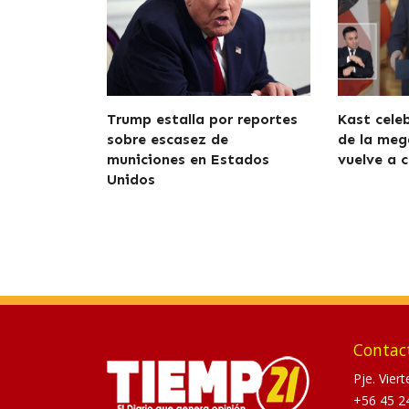
Trump estalla por reportes
Kast cele
sobre escasez de
de la meg
municiones en Estados
vuelve a c
Unidos
Contac
Pje. Vier
+56 45 2