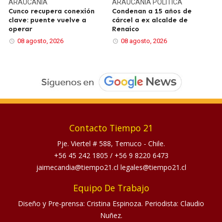
ARAUCANÍA
ARAUCANÍA
POLÍTICA
Cunco recupera conexión
Condenan a 15 años de
clave: puente vuelve a
cárcel a ex alcalde de
operar
Renaico
08 agosto, 2026
08 agosto, 2026
Contacto Tiempo 21
Pje. Viertel # 588, Temuco - Chile.
+56 45 242 1805
/
+56 9 8220 6473
jaimecandia@tiempo21.cl legales@tiempo21.cl
Equipo De Trabajo
Diseño y Pre-prensa: Cristina Espinoza. Periodista: Claudio
Nuñez.