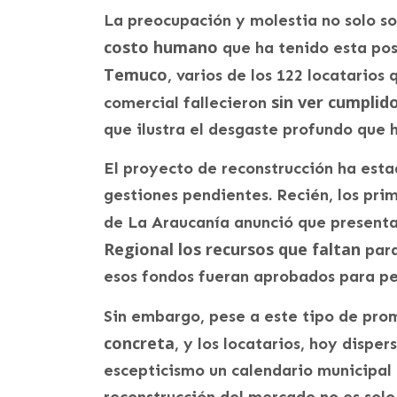
La preocupación y molestia no solo so
costo humano
que ha tenido esta po
Temuco
, varios de los 122 locatario
sin ver cumplido
comercial fallecieron
que ilustra el desgaste profundo que 
El proyecto de reconstrucción ha est
gestiones pendientes. Recién, los pri
de La Araucanía anunció que presentar
Regional los recursos que faltan
para
esos fondos fueran aprobados para per
Sin embargo, pese a este tipo de pro
concreta
, y los locatarios, hoy dispe
escepticismo un calendario municipal
reconstrucción del mercado no es solo