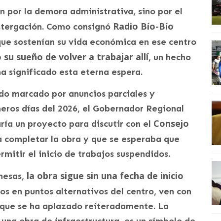
n por la demora administrativa, sino por el
Radio Bío-Bío
stergación. Como consignó
s que sostenían su vida económica en ese centro
 su sueño de volver a trabajar allí
, un hecho
ha significado esta eterna espera.
ado marcado por anuncios parciales y
meros días del 2026, el Gobernador Regional
Consejo
ía un proyecto para discutir con el
 completar la obra y que se esperaba que
mitir el inicio de trabajos suspendidos.
la obra sigue sin una fecha de inicio
mesas,
rsos en puntos alternativos del centro, ven con
 que se ha aplazado reiteradamente. La
 una obra de infraestructura, es un símbolo de